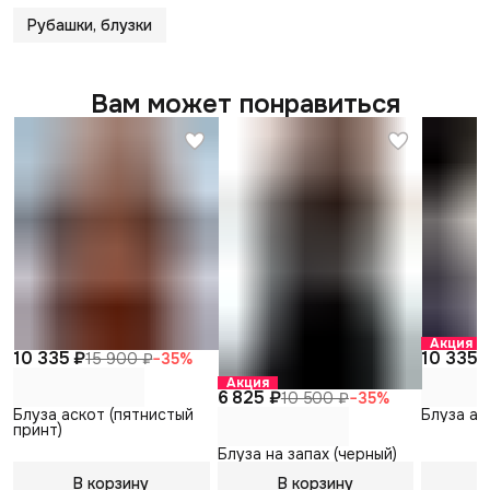
Рубашки, блузки
Вам может понравиться
Акция
10 335 ₽
10 335 
15 900 ₽
−
35
%
Акция
6 825 ₽
10 500 ₽
−
35
%
Блуза аскот (пятнистый
Блуза ас
принт)
Блуза на запах (черный)
В корзину
В корзину
В