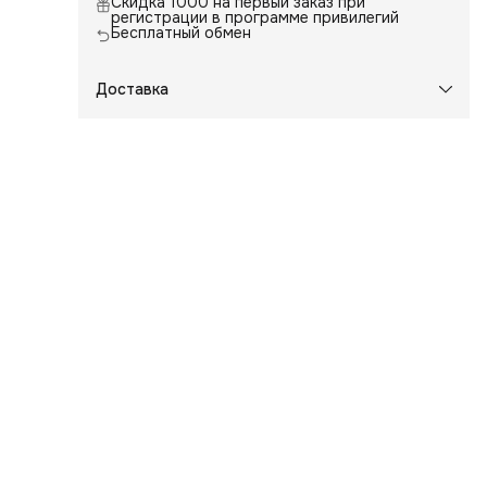
Скидка 1000 на первый заказ при
регистрации в программе привилегий
Бесплатный обмен
й
Доставка
вою
из