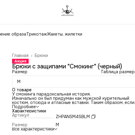
ение образа
Трикотаж
Жакеты, жилетки
Главная
›
Брюки
Акция
Брюки с защипами "Смокинг" (черный)
Размер
Таблица размер
M
О товаре
У смокинга парадоксальная история.
Изначально он был придуман как мужской курительный
костюм, отсюда и атласные вставки. Таким образом, если
пепел попадал на лацкан, он просто скатывался с глянце
Подробнее
поверхности, не оставляя следов.
Характеристики
С тех пор прошло много времени. С мужского плеча он д
Артикул
ZHPANSM4SBLM
уже пробрался в женский гардероб и принял более
утончённый, приталенный вид.
Размер
M
Изначально «Смокинг» — атрибут формального дресс-ко
Все характеристики
Black tie.