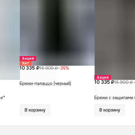
Акция
Хит
10 335 ₽
15 900 ₽
−
35
%
Акция
10 335 ₽
15 900 ₽
Брюки-палаццо (черный)
нг"
Брюки с защипами 
В корзину
В корзину