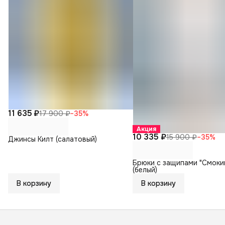
11 635 ₽
17 900 ₽
−
35
%
Акция
10 335 ₽
15 900 ₽
−
35
%
Джинсы Килт (салатовый)
Брюки с защипами "Смоки
(белый)
В корзину
В корзину