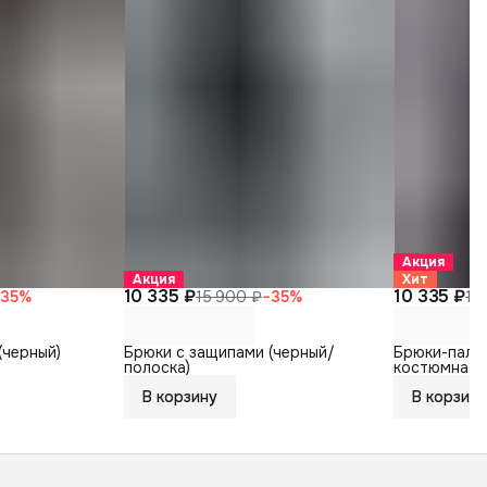
Акция
Акция
Хит
10 335 ₽
10 335 ₽
−
35
%
15 900 ₽
−
35
%
15
(черный)
Брюки с защипами (черный/
Брюки-пала
полоска)
костюмная 
В корзину
В корзину