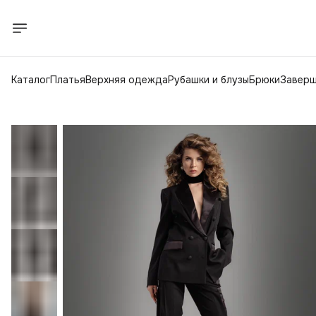
Каталог
Платья
Верхняя одежда
Рубашки и блузы
Брюки
Заверш