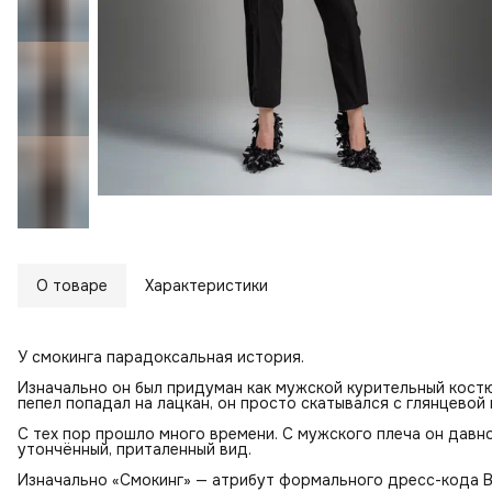
О товаре
Характеристики
У смокинга парадоксальная история.
Изначально он был придуман как мужской курительный костю
пепел попадал на лацкан, он просто скатывался с глянцевой 
С тех пор прошло много времени. С мужского плеча он давн
утончённый, приталенный вид.
Изначально «Смокинг» — атрибут формального дресс-кода Bla