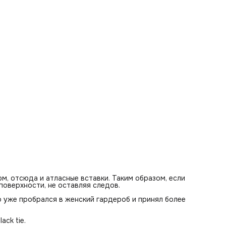
Но в наше время, в зависимости от ситуации, может быть
использован не только с элегантным топом и обувью на
каблуке, но и с базовой белой футболкой и кедами.
В нашем прочтении мы постарались создать именно тако
костюм.
В котором брюки можно носить отдельно от жакета и
наоборот.
Прямая форма брюк со средней посадкой скроена таким
образом, чтобы подчеркнуть соблазнительные изгибы.
И в эту знакомую форму брюк с защитами мы добавили с
изюминку: боковые складки, которые создают эффект
многогранной формы, а сама боковая вставка выполнена 
атласной ткани.
м, отсюда и атласные вставки. Таким образом, если
поверхности, не оставляя следов.
о уже пробрался в женский гардероб и принял более
ck tie.