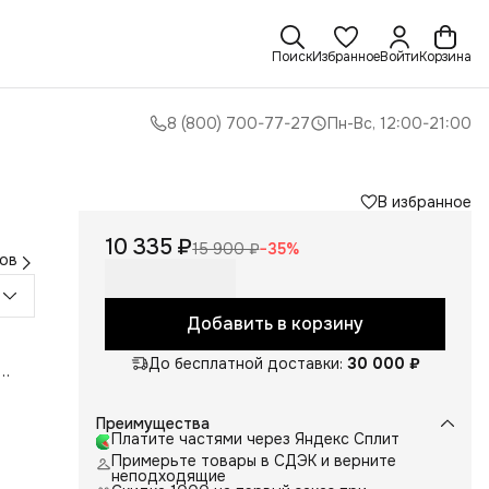
Поиск
Избранное
Войти
Корзина
8 (800) 700-77-27
Пн-Вс, 12:00-21:00
В избранное
10 335 ₽
15 900 ₽
−
35
%
ов
Добавить в корзину
До бесплатной доставки:
30 000 ₽
вой
авно
Преимущества
Платите частями через Яндекс Сплит
Примерьте товары в СДЭК и верните
да
неподходящие