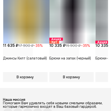
Акция
Хит
Акция
11 635 ₽
10 335 ₽
10 335 
17 900 ₽
−
35
%
15 900 ₽
−
35
%
Джинсы Килт (салатовый)
Брюки на запах (черный)
Брюки-па
В корзину
В корзину
В
Наша миссия
Помогаем Вам удивлять себя новыми смелыми образами,
которые гармонично входят в Ваш базовый гардероб.