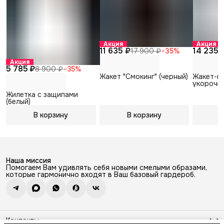
Акция
Акция
11 635 ₽
14 235 
17 900 ₽
−
35
%
Акция
5 785 ₽
8 900 ₽
−
35
%
Жакет "Смокинг" (черный)
Жакет-в
укороче
рукавом 
Жилетка с защипами
полоска)
(белый)
В корзину
В корзину
В
Наша миссия
Помогаем Вам удивлять себя новыми смелыми образами,
которые гармонично входят в Ваш базовый гардероб.
Контакты