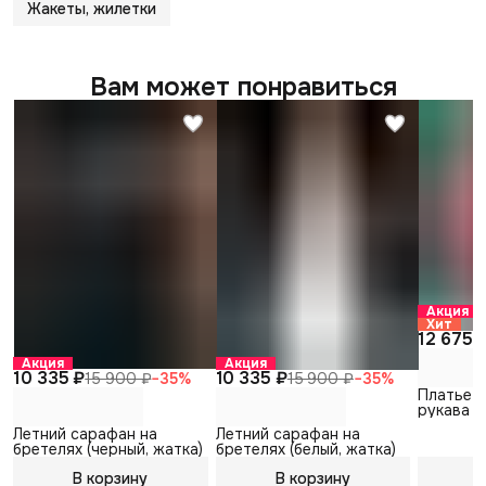
Жакеты, жилетки
Вам может понравиться
Акция
Хит
12 675 
Акция
Акция
10 335 ₽
10 335 ₽
15 900 ₽
−
35
%
15 900 ₽
−
35
%
Платье н
рукава (
Летний сарафан на
Летний сарафан на
бретелях (черный, жатка)
бретелях (белый, жатка)
В корзину
В корзину
В