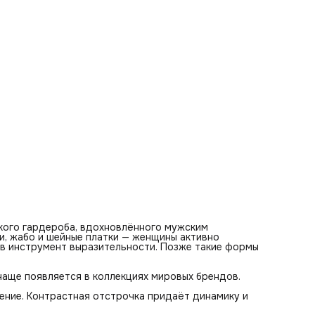
ниспадающей или повязать на пояс либо на голову. Один
элемент — несколько образов.
Состав: 80% вискоза, 20% полиэстер.
нского гардероба, вдохновлённого мужским
и, жабо и шейные платки — женщины активно
 в инструмент выразительности. Позже такие формы
чаще появляется в коллекциях мировых брендов.
ение. Контрастная отстрочка придаёт динамику и