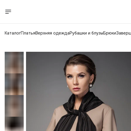
Каталог
Платья
Верхняя одежда
Рубашки и блузы
Брюки
Заверш