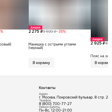
Акция
2 275 ₽
5
%
3 500 ₽
−
35
%
Акция
2 925 ₽
4 5
ровый)
Манишка с острыми углами
(черный)
Пояс на завя
В корзину
В корзину
Контакты
Адрес
г. Москва, Покровский бульвар, 8 стр. 2
Телефон
8 (800) 700-77-27
Режим работы
Пн-Вс, 12:00-21:00