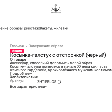
ение образа
Трикотаж
Жакеты, жилетки
Главная
›
Завершение образа
Акция
Косынка-галстук с отстрочкой (черный)
О товаре
Аксессуар, способный дополнить любой образ.
Косынки-галстуки появились в начале XX века как часть
женского гардероба, вдохновлённого мужским костюмом
Эпоха 1920–30-х годов принесла моду на галстуки, жабо 
Подробнее
шейные платки — женщины активно заимствовали элемен
Характеристики
строгого дресс-кода, превращая их в инструмент
Артикул
ZHTIEBLOS
выразительности. Позже такие формы стали знаковыми д
Все характеристики
эстетики 50–70-х годов.
В последние два года подобный декоративный элемент в
чаще появляется в коллекциях мировых брендов.
Мы переосмыслили эту деталь и добавили в неё своё
настроение. Контрастная отстрочка придаёт динамику и
подчёркивает геометрию мягких линий.
Её можно завязать узелком на шее, оставить свободно