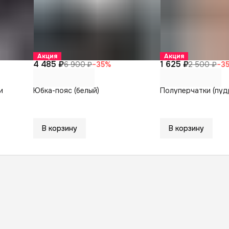
Акция
Акция
4 485 ₽
1 625 ₽
6 900 ₽
−
35
%
2 500 ₽
−
3
и
Юбка-пояс (белый)
Полуперчатки (пуд
В корзину
В корзину