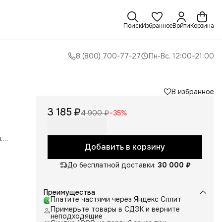
Поиск
Избранное
Войти
Корзина
8 (800) 700-77-27
Пн-Вс, 12:00-21:00
В избранное
3 185 ₽
4 900 ₽
−
35
%
.
и
Добавить в корзину
ты
До бесплатной доставки:
30 000 ₽
ля
сё
Преимущества
Платите частями через Яндекс Сплит
Примерьте товары в СДЭК и верните
неподходящие