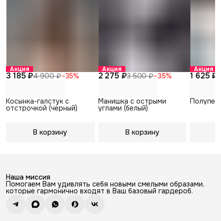
Акция
Акция
Акция
3 185 ₽
2 275 ₽
1 625 ₽
4 900 ₽
−
35
%
3 500 ₽
−
35
%
Косынка-галстук с
Манишка с острыми
Полуперч
отстрочкой (черный)
углами (белый)
В корзину
В корзину
В
Наша миссия
Помогаем Вам удивлять себя новыми смелыми образами,
которые гармонично входят в Ваш базовый гардероб.