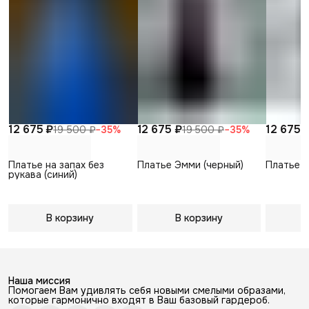
12 675 ₽
12 675 ₽
12 675 
19 500 ₽
−
35
%
19 500 ₽
−
35
%
Платье на запах без
Платье Эмми (черный)
Платье В
рукава (синий)
В корзину
В корзину
В
Наша миссия
Помогаем Вам удивлять себя новыми смелыми образами,
которые гармонично входят в Ваш базовый гардероб.