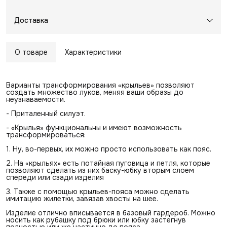
Доставка
О товаре
Характеристики
Варианты трансформирования «крыльев» позволяют
создать множество луков, меняя ваши образы до
неузнаваемости.
- ⁠Приталенный силуэт.
- «Крылья» функциональны и имеют возможность
трансформироваться:
1.⁠ ⁠Ну, во-первых, их можно просто использовать как пояс.
2.⁠ ⁠На «крыльях» есть потайная пуговица и петля, которые
позволяют сделать из них баску-юбку вторым слоем
спереди или сзади изделия
3.⁠ ⁠Также с помощью крыльев-пояса можно сделать
имитацию жилетки, завязав хвосты на шее.
Изделие отлично вписывается в базовый гардероб. Можно
носить как рубашку под брюки или юбку застегнув
полностью или же частично до пояса.