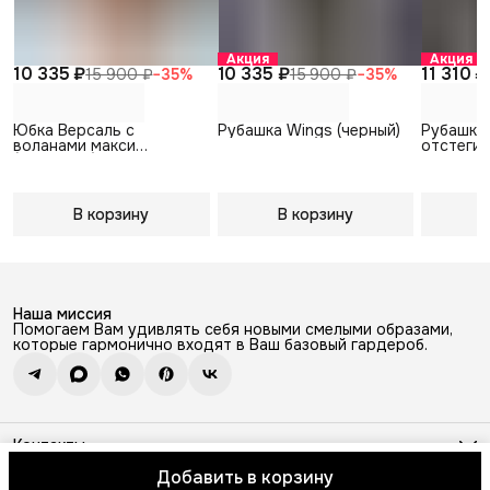
Акция
Акция
10 335 ₽
10 335 ₽
11 310 ₽
15 900 ₽
−
35
%
15 900 ₽
−
35
%
Юбка Версаль с
Рубашка Wings (черный)
Рубашка
воланами макси
отстеги
(пудровый)
рукавами
В корзину
В корзину
В
Наша миссия
Помогаем Вам удивлять себя новыми смелыми образами,
которые гармонично входят в Ваш базовый гардероб.
Контакты
Адрес
Добавить в корзину
г. Москва, Покровский бульвар, 8 стр. 2