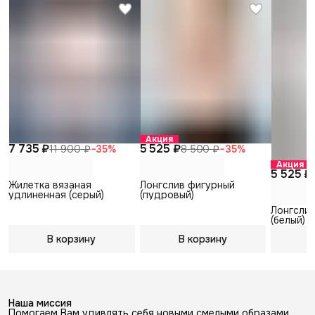
Акция
7 735 ₽
5 525 ₽
11 900 ₽
−
35
%
8 500 ₽
−
35
%
Акция
5 525 ₽
Жилетка вязаная
Лонгслив фигурный
удлиненная (серый)
(пудровый)
Лонгсли
(белый)
В корзину
В корзину
В
Наша миссия
Помогаем Вам удивлять себя новыми смелыми образами,