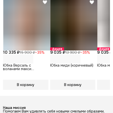
Акция
Акция
10 335 ₽
9 035 ₽
9 035 ₽
15 900 ₽
−
35
%
13 900 ₽
−
35
%
Юбка Версаль с
Юбка миди (коричневый)
Юбка мид
воланами макси
(пудровый)
В корзину
В корзину
В
Наша миссия
Помогаем Вам удивлять себя новыми смелыми образами,