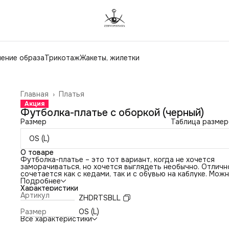
ение образа
Трикотаж
Жакеты, жилетки
Главная
›
Платья
Акция
Футболка-платье с оборкой (черный)
Размер
Таблица размер
OS (L)
О товаре
Футболка-платье – это тот вариант, когда не хочется
заморачиваться, но хочется выглядеть необычно. Отличн
сочетается как с кедами, так и с обувью на каблуке. Мож
миксовать с брюками и носить как тунику.
Подробнее
Платье имеет А-силуэт, свободный крой.
Характеристики
Ткань: хлопковый деним.
Артикул
ZHDRTSBLL
Размер
OS (L)
Все характеристики