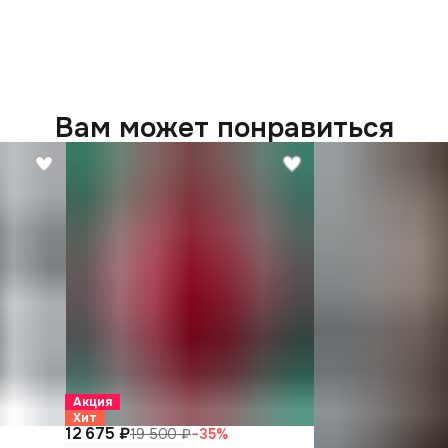
Вам может понравиться
Акция
Хит
12 675 ₽
19 500 ₽
−
35
%