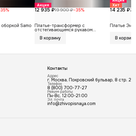
Акция
Акция
Хит
12 935 ₽
14 235 ₽
−
35
%
19 900 ₽
−
35
%
21
с оборкой Samo
Платье-трансформер c
Платье Эниг
отстегивающимся рукавом
(принт)
В корзину
В корзину
Контакты
Адрес
г. Москва, Покровский бульвар, 8 стр. 2
Телефон
8 (800) 700-77-27
Режим работы
Пн-Вс, 12:00-21:00
Эл. почта
info@zhivopisnaya.com