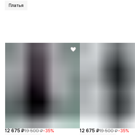
Платья
12 675 ₽
12 675 ₽
19 500 ₽
−
35
%
19 500 ₽
−
35
%