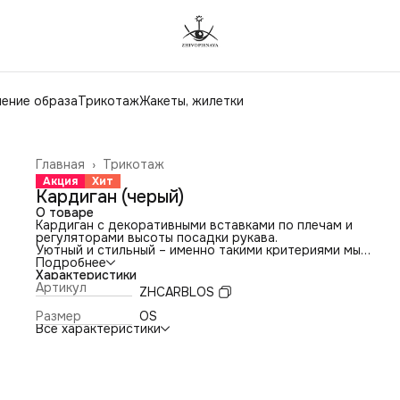
ение образа
Трикотаж
Жакеты, жилетки
Главная
›
Трикотаж
Акция
Хит
Кардиган (черый)
О товаре
Кардиган с декоративными вставками по плечам и
регуляторами высоты посадки рукава.
Уютный и стильный – именно такими критериями мы
руководствовались при создании этого изделия.
Подробнее
В этом изделии - нестандартная линию бортов и рукава,
Характеристики
которые меняются в зависимости от высоты посадки.
Артикул
ZHCARBLOS
Что ещё: это изделие смело можно носить как платье,
запахнув и закрепив поясом или ремнём.
Размер
OS
Полуперчатки продаются отдельно.
Все характеристики