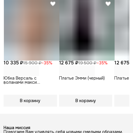
10 335 ₽
12 675 ₽
12 675 
15 900 ₽
−
35
%
19 500 ₽
−
35
%
Юбка Версаль с
Платье Эмми (черный)
Платье В
воланами макси
(пудровый)
В корзину
В корзину
В
Наша миссия
Помогаем Вам удивлять себя новыми смелыми образами,