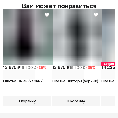
Вам может понравиться
Акция
12 675 ₽
12 675 ₽
14 235 
19 500 ₽
−
35
%
19 500 ₽
−
35
%
Платье Эмми (черный)
Платье Виктори (черный)
Платье Э
В корзину
В корзину
В