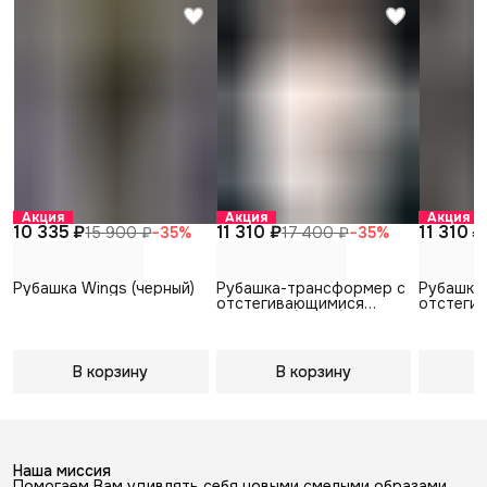
Акция
Акция
Акция
10 335 ₽
11 310 ₽
11 310 ₽
15 900 ₽
−
35
%
17 400 ₽
−
35
%
Рубашка Wings (черный)
Рубашка-трансформер с
Рубашка
отстегивающимися
отстеги
рукавами (белый)
рукавами
В корзину
В корзину
В
Наша миссия
Помогаем Вам удивлять себя новыми смелыми образами,