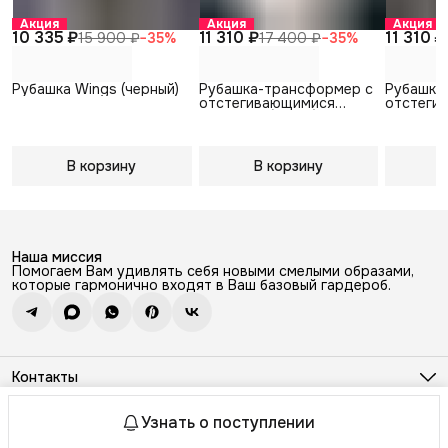
Акция
Акция
Акция
10 335 ₽
11 310 ₽
11 310 ₽
15 900 ₽
−
35
%
17 400 ₽
−
35
%
Рубашка Wings (черный)
Рубашка-трансформер с
Рубашка
отстегивающимися
отстеги
рукавами (белый)
рукавами
В корзину
В корзину
В
Наша миссия
Помогаем Вам удивлять себя новыми смелыми образами,
которые гармонично входят в Ваш базовый гардероб.
Контакты
Адрес
г. Москва, Покровский бульвар, 8 стр. 2
Узнать о поступлении
© ZHIVOPISNAYA
Оплата
Доставка
Правила возврата
Реквизиты
Телефон
8 (800) 700-77-27