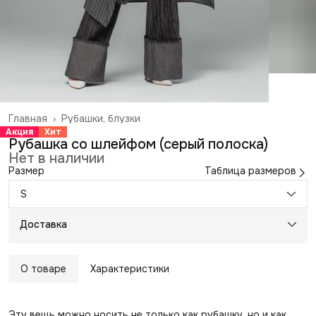
Главная
›
Рубашки, блузки
Акция
Хит
Рубашка со шлейфом (серый полоска)
Нет в наличии
Размер
Таблица размеров
S
Доставка
О товаре
Характеристики
Эту вещь можно носить не только как рубашку, но и как