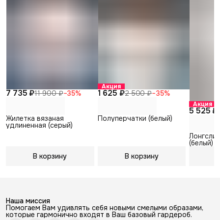
Акция
7 735 ₽
1 625 ₽
11 900 ₽
−
35
%
2 500 ₽
−
35
%
Акция
5 525 ₽
Жилетка вязаная
Полуперчатки (белый)
удлиненная (серый)
Лонгсли
(белый)
В корзину
В корзину
В
Наша миссия
Помогаем Вам удивлять себя новыми смелыми образами,
которые гармонично входят в Ваш базовый гардероб.