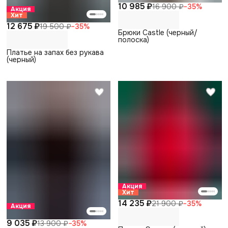
10 985 ₽
16 900 ₽
−
35
%
Акция
Хит
12 675 ₽
19 500 ₽
−
35
%
Брюки Castle (черный/
полоска)
Платье на запах без рукава
(черный)
Акция
Хит
14 235 ₽
21 900 ₽
−
35
%
Акция
9 035 ₽
13 900 ₽
−
35
%