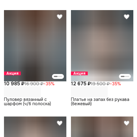
Акция
Акция
10 985 ₽
12 675 ₽
16 900 ₽
−
35
%
19 500 ₽
−
35
%
Пуловер вязанный с
Платье на запах без рукава
шарфом (ч/б полоска)
(бежевый)