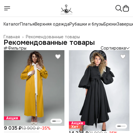
Каталог
Платья
Верхняя одежда
Рубашки и блузы
Брюки
Заверш
Главная
›
Рекомендованные товары
Рекомендованные товары
Фильтры
Сортировка
Акция
Акция
Хит
9 035 ₽
13 900 ₽
−
35
%