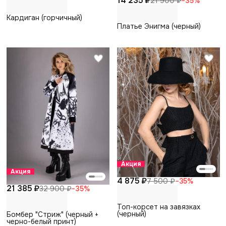
14 235 ₽
21 900 ₽
−
35
%
Кардиган (горчичный)
Платье Энигма (черный)
Акция
Акция
4 875 ₽
7 500 ₽
−
35
%
21 385 ₽
32 900 ₽
−
35
%
Топ-корсет на завязках
(черный)
Бомбер "Стриж" (черный +
черно-белый принт)