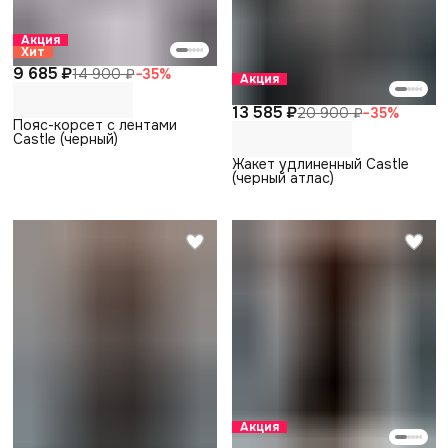
Акция
Хит
9 685 ₽
14 900 ₽
−
35
%
Акция
13 585 ₽
20 900 ₽
−
35
%
Пояс-корсет с лентами
Castle (черный)
Жакет удлиненный Castle
(черный атлас)
Акция