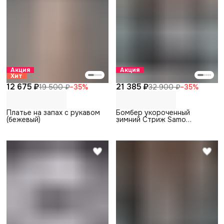
Акция
Акция
Хит
12 675 ₽
21 385 ₽
19 500 ₽
−
35
%
32 900 ₽
−
35
%
Платье на запах с рукавом
Бомбер укороченный
(бежевый)
зимний Стриж Samo
(серый/принт)