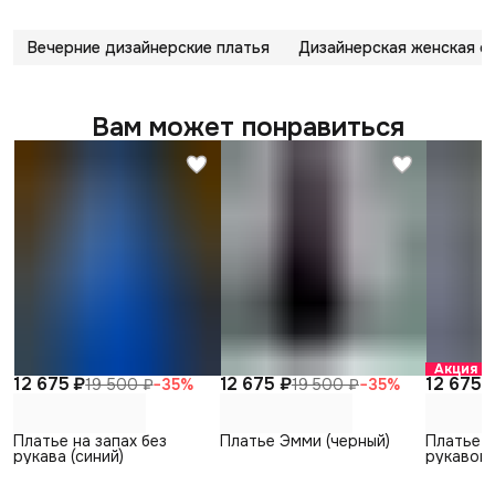
Вечерние дизайнерские платья
Дизайнерская женская 
Вам может понравиться
Акция
12 675 ₽
12 675 ₽
12 675 
19 500 ₽
−
35
%
19 500 ₽
−
35
%
Платье на запах без
Платье Эмми (черный)
Платье н
рукава (синий)
рукавом 