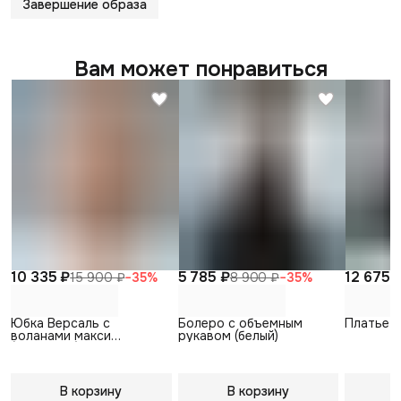
Завершение образа
Вам может понравиться
10 335 ₽
5 785 ₽
12 675 
15 900 ₽
−
35
%
8 900 ₽
−
35
%
Юбка Версаль с
Болеро с объемным
Платье Э
воланами макси
рукавом (белый)
(пудровый)
В корзину
В корзину
В